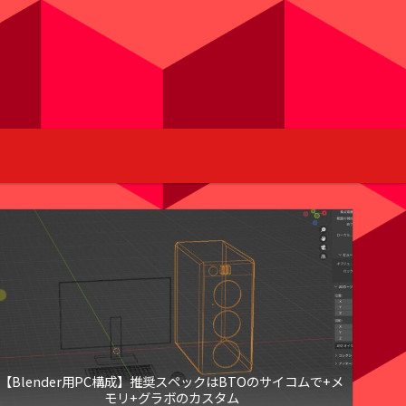
【Blender用PC構成】推奨スペックはBTOのサイコムで+メ
モリ+グラボのカスタム