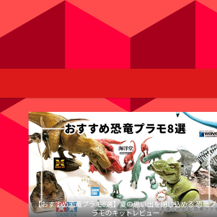
【おすすめ恐竜プラモ8選】夏の思い出を閉じ込める 恐竜プ
ラモのキットレビュー