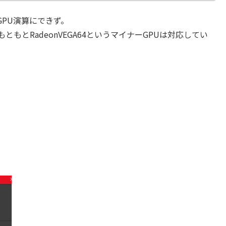
GPU演算にできず。
もとRadeonVEGA64というマイナーGPUは対応してい