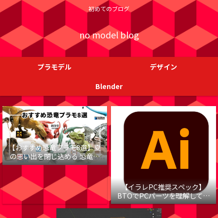
初めてのブログ
no model blog
プラモデル
デザイン
Blender
【おすすめ恐竜プラモ8選】夏
の思い出を閉じ込める 恐竜プ
ラモのキットレビュー
【イラレPC推奨スペック】
BTOでPCパーツを理解して重
いイラレの原因をさぐろう