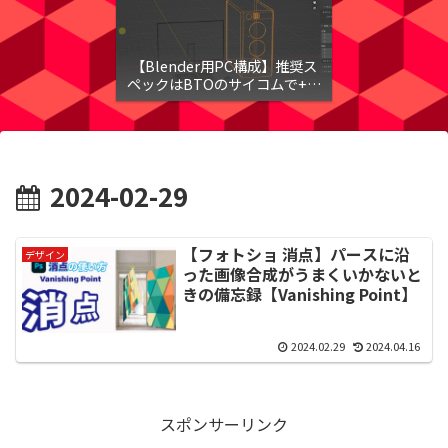
【Blender用PC構成】推奨ス
ペックはBTOのサイコムで+メ
モリ+グラボのカスタム
2024-02-29
【フォトショ 消点】パースに沿
デザイン
った画像合成がうまくいかないと
きの備忘録【Vanishing Point】
2024.02.29
2024.04.16
スポンサーリンク