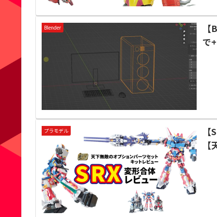
【
Blender
で
【
プラモデル
【