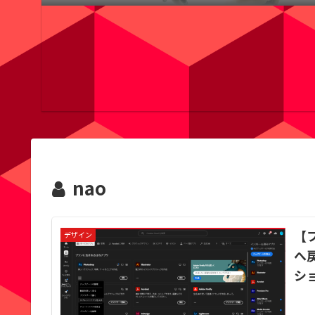
nao
【
デザイン
へ
シ