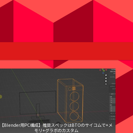
【Blender用PC構成】推奨スペックはBTOのサイコムで+メ
モリ+グラボのカスタム