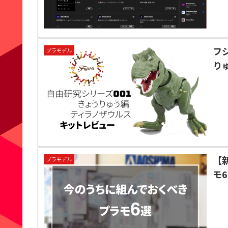
フ
プラモデル
り
【
プラモデル
モ