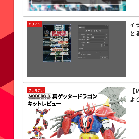
イ
デザイン
とる
【
プラモデル
よ