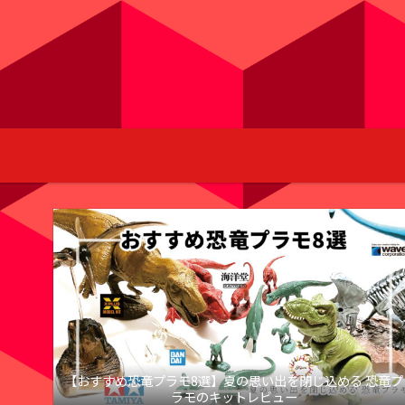
【おすすめ恐竜プラモ8選】夏の思い出を閉じ込める 恐竜プ
ラモのキットレビュー