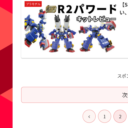
【
プラモデル
い
スポ
次
前
1
2